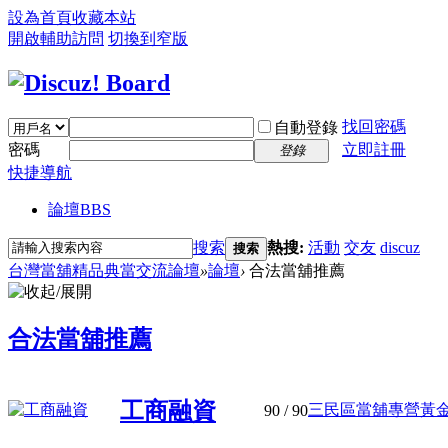
設為首頁
收藏本站
開啟輔助訪問
切換到窄版
找回密碼
自動登錄
密碼
立即註冊
登錄
快捷導航
論壇
BBS
搜索
熱搜:
活動
交友
discuz
搜索
台灣當舖精品典當交流論壇
»
論壇
›
合法當舖推薦
合法當舖推薦
工商融資
三民區當舖專營黃金典
90
/ 90