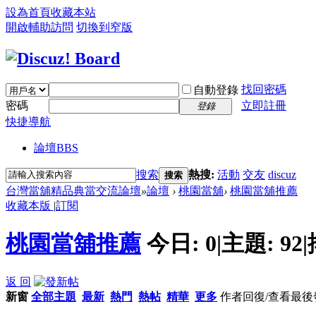
設為首頁
收藏本站
開啟輔助訪問
切換到窄版
找回密碼
自動登錄
密碼
立即註冊
登錄
快捷導航
論壇
BBS
搜索
熱搜:
活動
交友
discuz
搜索
台灣當舖精品典當交流論壇
»
論壇
›
桃園當舖
›
桃園當舖推薦
收藏本版
|
訂閱
桃園當舖推薦
今日:
0
|
主題:
92
|
返 回
新窗
全部主題
最新
熱門
熱帖
精華
更多
作者
回復/查看
最後